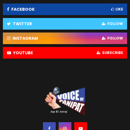
FACEBOOK
LIKE
TWITTER
FOLLOW
INSTAGRAM
FOLLOW
YOUTUBE
SUBSCRIBE