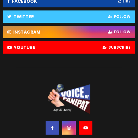
FACEBOOK
LIKE
TWITTER
FOLLOW
INSTAGRAM
FOLLOW
YOUTUBE
SUBSCRIBE