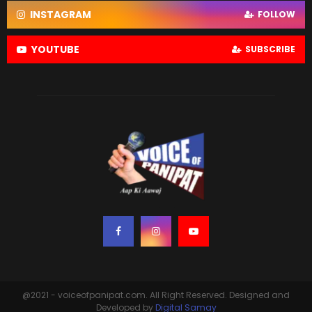
INSTAGRAM
FOLLOW
YOUTUBE
SUBSCRIBE
@2021 - voiceofpanipat.com. All Right Reserved. Designed and
Developed by
Digital Samay