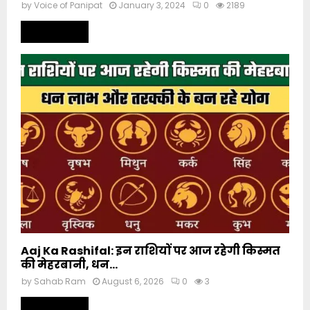
by
Voice of Panipat
January 3, 2024
0
2189
Read more
Aaj Ka Rashifal: इन राशियों पर आज रहेगी किस्मत
की मेहरबानी, धन...
by
Sahab Ram
August 6, 2026
0
3
Read more