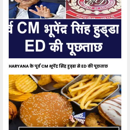
HARYANA के पूर्व CM भूपेंद्र सिंह हुड्‌डा से ED की पूछताछ