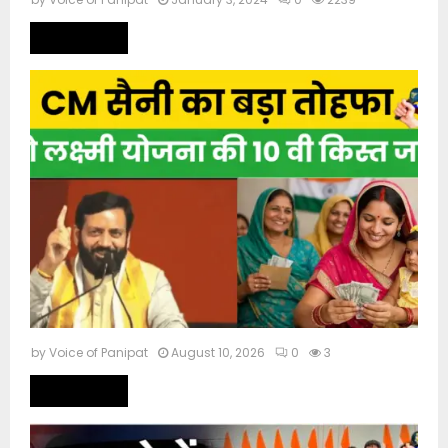
Read more
by
Voice of Panipat
August 10, 2026
0
3
Read more